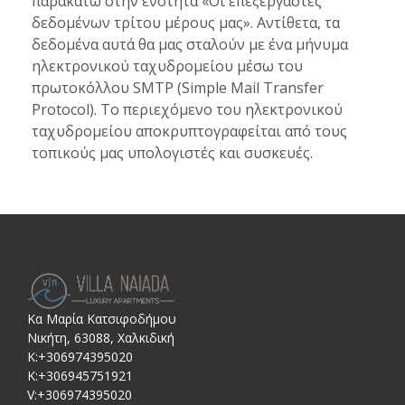
παρακάτω στην ενότητα «Οι επεξεργαστές
δεδομένων τρίτου μέρους μας». Αντίθετα, τα
δεδομένα αυτά θα μας σταλούν με ένα μήνυμα
ηλεκτρονικού ταχυδρομείου μέσω του
πρωτοκόλλου SMTP (Simple Mail Transfer
Protocol). Το περιεχόμενο του ηλεκτρονικού
ταχυδρομείου αποκρυπτογραφείται από τους
τοπικούς μας υπολογιστές και συσκευές.
Κα Μαρία Κατσιφοδήμου
Νικήτη, 63088, Χαλκιδική
Κ:+306974395020
Κ:+306945751921
V:+306974395020